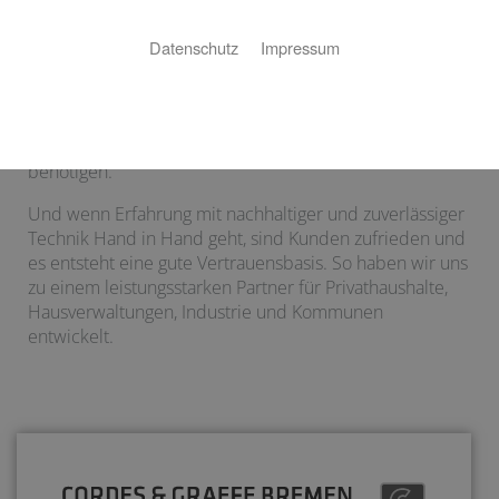
Stand der Technik.
Datenschutz
Impressum
Damit die Technik, die unsere Partner entwickeln, mit
dem gesamten Wirkungsgrad bei Ihnen ankommt
werden unsere Mitarbeiter geschult und erfahren die
Weiterbildung, die Sie für den fachgemäßen Einbau
benötigen.
Und wenn Erfahrung mit nachhaltiger und zuverlässiger
Technik Hand in Hand geht, sind Kunden zufrieden und
es entsteht eine gute Vertrauensbasis. So haben wir uns
zu einem leistungsstarken Partner für Privathaushalte,
Hausverwaltungen, Industrie und Kommunen
entwickelt.