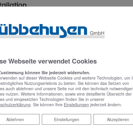
tallation
uell nötigen Fremdgewerke für Sie
, Lieferung und Installation aus einer Hand
ltige und termingerechte Ausführung
se Webseite verwendet Cookies
es Raumklima zu erreichen! Vereinbaren Sie einen u
Zustimmung können Sie jederzeit widerrufen.
erwenden auf dieser Webseite Cookies und weitere Technologien, um 
estmögliches Nutzungserlebnis zu bieten. Sie können das Setzen von
es auch ablehnen und unsere Seite nur mit den technisch notwendige
es nutzen. Weitere Informationen, sowie eine detaillierte Übersicht der
es und eingesetzten Technologien finden Sie in unserer
schutzerklärung
. Sie können Ihre
Einstellungen
jederzeit ändern.
Ablehnen
Ablehnen
Einstellungen
Akzeptieren