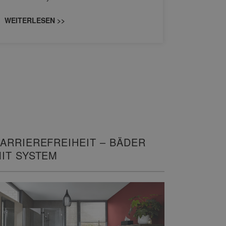
konzipiert
WEITERLESEN >>
WEITERL
ARRIEREFREIHEIT – BÄDER
IT SYSTEM