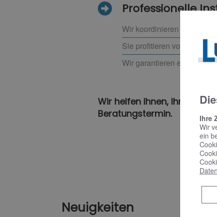
Professionelle Ins
Wir koordinieren alle event
Sie profitieren von Planung
Wir garantieren eine sorgfä
Die
Wir helfen Ihnen, Ihr ideal
Beratungstermin.
Ihre 
Wir v
ein b
Cooki
Cooki
Cooki
Daten
Neuigkeiten