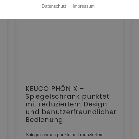
Datenschutz
Impressum
KEUCO PHÖNIX –
Spiegelschrank punktet
mit reduziertem Design
und benutzerfreundlicher
Bedienung
Spiegelschrank punktet mit reduziertem