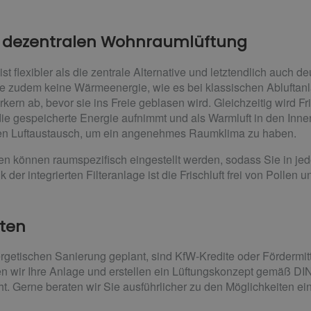
ner dezentralen Wohnraumlüftung
 flexibler als die zentrale Alternative und letztendlich auch de
zudem keine Wärmeenergie, wie es bei klassischen Abluftanlag
rkern ab, bevor sie ins Freie geblasen wird. Gleichzeitig wird F
 die gespeicherte Energie aufnimmt und als Warmluft in den Inn
igen Luftaustausch, um ein angenehmes Raumklima zu haben.
en können raumspezifisch eingestellt werden, sodass Sie in j
der integrierten Filteranlage ist die Frischluft frei von Pollen
iten
rgetischen Sanierung geplant, sind KfW-Kredite oder Fördermitt
 wir Ihre Anlage und erstellen ein Lüftungskonzept gemäß DI
t. Gerne beraten wir Sie ausführlicher zu den Möglichkeiten ei