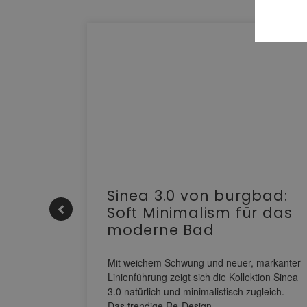
e |
Sinea 3.0 von burgbad:
Soft Minimalism für das
moderne Bad
nskomfort
s
Mit weichem Schwung und neuer, markanter
M NEO
Linienführung zeigt sich die Kollektion Sinea
owohl zum
3.0 natürlich und minimalistisch zugleich.
Das trendige Re-Design…