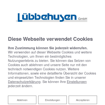
Startseite
»
Bad
»
Badinspiration & Musterbäder
»
Basic-Bad 15,9 ㎡
Diese Webseite verwendet Cookies
Ihre Zustimmung können Sie jederzeit widerrufen.
Wir verwenden auf dieser Webseite Cookies und weitere
Basic-Bad 15,9 ㎡
Technologien, um Ihnen ein bestmögliches
Nutzungserlebnis zu bieten. Sie können das Setzen von
Cookies auch ablehnen und unsere Seite nur mit den
technisch notwendigen Cookies nutzen. Weitere
Informationen, sowie eine detaillierte Übersicht der Cookies
und eingesetzten Technologien finden Sie in unserer
Datenschutzerklärung
. Sie können Ihre
Einstellungen
jederzeit ändern.
Ablehnen
Ablehnen
Einstellungen
Akzeptieren