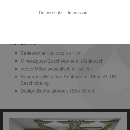
Datenschutz
Impressum
HIGHLIGHTS
Badewanne 180 x 80 x 41 cm
Mineralguss-Duschwanne mit Antirutsch
breiter Möbelwaschtisch in 140 cm
Separates WC ohne Spülrand mit PflegePLUS-
Beschichtung
Design-Badheizkörper, 180 x 60 cm